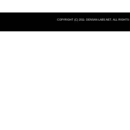
COPYRIGHT (C) 2011- DENSAN-LABS.NET. ALL RIGHT